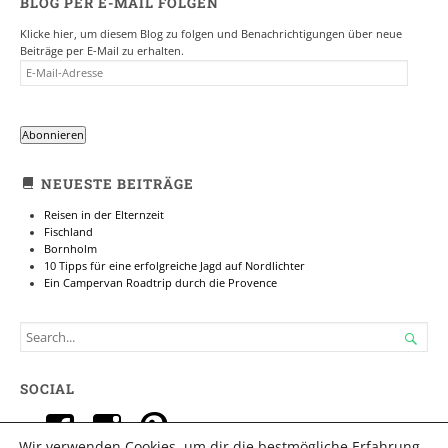
BLOG PER E-MAIL FOLGEN
Klicke hier, um diesem Blog zu folgen und Benachrichtigungen über neue
Beiträge per E-Mail zu erhalten.
E-
MAIL-
ADRESSE
Abonnieren
NEUESTE BEITRÄGE
Reisen in der Elternzeit
Fischland
Bornholm
10 Tipps für eine erfolgreiche Jagd auf Nordlichter
Ein Campervan Roadtrip durch die Provence
SEARCH

FOR...
SOCIAL
Profil
Profil
Profil
Wir verwenden Cookies, um dir die bestmögliche Erfahrung