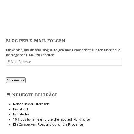
Facebook
Pinterest
zu
zu
teilen
teilen
(Wird
(Wird
in
in
neuem
neuem
Fenster
Fenster
geöffnet)
geöffnet)
BLOG PER E-MAIL FOLGEN
Klicke hier, um diesem Blog zu folgen und Benachrichtigungen über neue
Beiträge per E-Mail zu erhalten.
E-
MAIL-
ADRESSE
Abonnieren
NEUESTE BEITRÄGE
Reisen in der Elternzeit
Fischland
Bornholm
10 Tipps für eine erfolgreiche Jagd auf Nordlichter
Ein Campervan Roadtrip durch die Provence