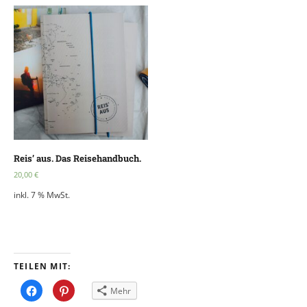
Reis’ aus. Das Reisehandbuch.
20,00
€
inkl. 7 % MwSt.
TEILEN MIT:
Klick,
Klick,
Mehr
um
um
auf
auf