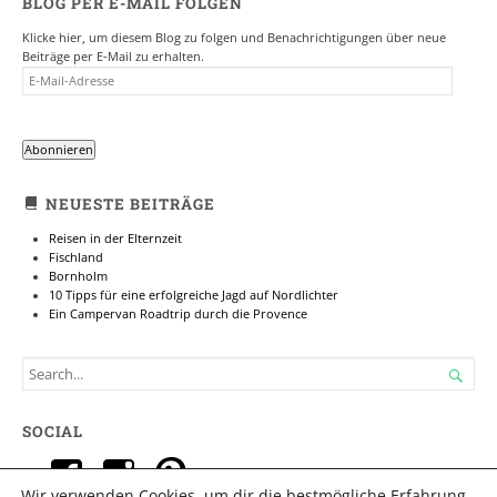
BLOG PER E-MAIL FOLGEN
Klicke hier, um diesem Blog zu folgen und Benachrichtigungen über neue
Beiträge per E-Mail zu erhalten.
E-
MAIL-
ADRESSE
Abonnieren
NEUESTE BEITRÄGE
Reisen in der Elternzeit
Fischland
Bornholm
10 Tipps für eine erfolgreiche Jagd auf Nordlichter
Ein Campervan Roadtrip durch die Provence
SEARCH

FOR...
SOCIAL
Profil
Profil
Profil
Wir verwenden Cookies, um dir die bestmögliche Erfahrung