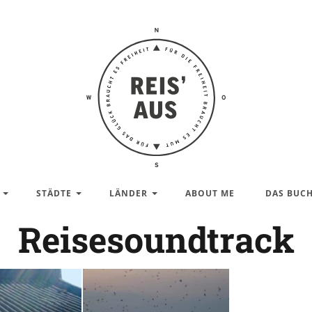
Reis'
aus –
Reiseblog
STÄDTE
LÄNDER
ABOUT ME
DAS BUC
Reisesoundtrack