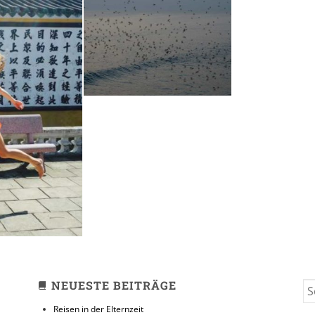
Reisesoundtrack
// Endless Sky
19. MAI 2017
he Happy
NEUESTE BEITRÄGE
S
FO
Reisen in der Elternzeit