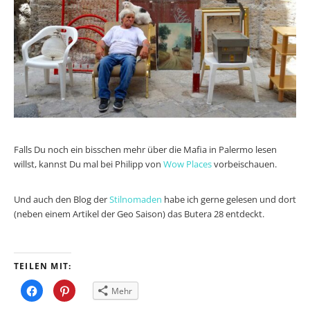
Falls Du noch ein bisschen mehr über die Mafia in Palermo lesen
willst, kannst Du mal bei Philipp von
Wow Places
vorbeischauen.
Und auch den Blog der
Stilnomaden
habe ich gerne gelesen und dort
(neben einem Artikel der Geo Saison) das Butera 28 entdeckt.
TEILEN MIT:
Klick,
Klick,
Mehr
um
um
auf
auf