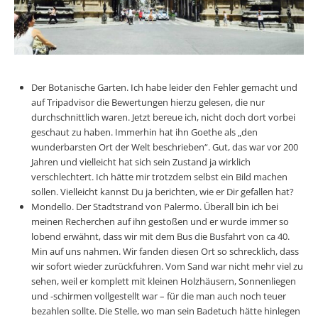
Der Botanische Garten. Ich habe leider den Fehler gemacht und
auf Tripadvisor die Bewertungen hierzu gelesen, die nur
durchschnittlich waren. Jetzt bereue ich, nicht doch dort vorbei
geschaut zu haben. Immerhin hat ihn Goethe als „den
wunderbarsten Ort der Welt beschrieben“. Gut, das war vor 200
Jahren und vielleicht hat sich sein Zustand ja wirklich
verschlechtert. Ich hätte mir trotzdem selbst ein Bild machen
sollen. Vielleicht kannst Du ja berichten, wie er Dir gefallen hat?
Mondello. Der Stadtstrand von Palermo. Überall bin ich bei
meinen Recherchen auf ihn gestoßen und er wurde immer so
lobend erwähnt, dass wir mit dem Bus die Busfahrt von ca 40.
Min auf uns nahmen. Wir fanden diesen Ort so schrecklich, dass
wir sofort wieder zurückfuhren. Vom Sand war nicht mehr viel zu
sehen, weil er komplett mit kleinen Holzhäusern, Sonnenliegen
und -schirmen vollgestellt war – für die man auch noch teuer
bezahlen sollte. Die Stelle, wo man sein Badetuch hätte hinlegen