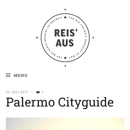
Reis' aus –
Reiseblog
MENU
23. JULI 2017
•
7
Palermo Cityguide