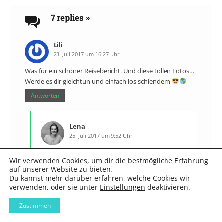
7 replies
»
Lili
23. Juli 2017 um 16:27 Uhr
Was für ein schöner Reisebericht. Und diese tollen Fotos…
Werde es dir gleichtun und einfach los schlendern
Antworten
Lena
25. Juli 2017 um 9:52 Uhr
Liebe Lili,
Wir verwenden Cookies, um dir die bestmögliche Erfahrung
danke für dein Lob und viel Spaß beim
auf unserer Website zu bieten.
Entdecken!
Du kannst mehr darüber erfahren, welche Cookies wir
verwenden, oder sie unter
Einstellungen
deaktivieren.
Antworten
Zustimmen