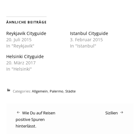
Facebook
Pinterest
zu
zu
teilen
teilen
(Wird
(Wird
in
in
neuem
neuem
ÄHNLICHE BEITRÄGE
Fenster
Fenster
geöffnet)
geöffnet)
Reykjavik Cityguide
Istanbul Cityguide
20. Juli 2015
3. Februar 2015
In "Reykjavik"
In "Istanbul"
Helsinki Cityguide
20. März 2017
In "Helsinki"
Categories:
Allgemein
,
Palermo
,
Städte
Post
Wie Du auf Reisen
Sizilien
positive Spuren
navigation
hinterlässt.