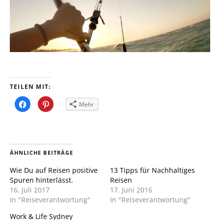
TEILEN MIT:
Klick,
Klick,
Mehr
um
um
auf
auf
Facebook
Pinterest
zu
zu
teilen
teilen
(Wird
(Wird
in
in
neuem
neuem
ÄHNLICHE BEITRÄGE
Fenster
Fenster
geöffnet)
geöffnet)
Wie Du auf Reisen positive
13 Tipps für Nachhaltiges
Spuren hinterlässt.
Reisen
16. Juli 2017
17. Juni 2016
In "Reiseverantwortung"
In "Reiseverantwortung"
Work & Life Sydney