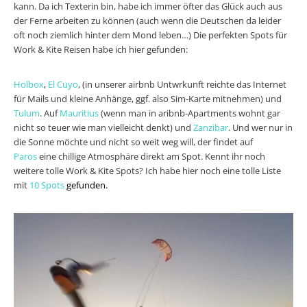
kann. Da ich Texterin bin, habe ich immer öfter das Glück auch aus
der Ferne arbeiten zu können (auch wenn die Deutschen da leider
oft noch ziemlich hinter dem Mond leben…) Die perfekten Spots für
Work & Kite Reisen habe ich hier gefunden:
Holbox
,
El Cuyo
, (in unserer airbnb Untwrkunft reichte das Internet
für Mails und kleine Anhänge, ggf. also Sim-Karte mitnehmen) und
Tulum
. Auf
Mauritius
(wenn man in aribnb-Apartments wohnt gar
nicht so teuer wie man vielleicht denkt) und
Zanzibar
. Und wer nur in
die Sonne möchte und nicht so weit weg will, der findet auf
Paros
eine chillige Atmosphäre direkt am Spot. Kennt ihr noch
weitere tolle Work & Kite Spots? Ich habe hier noch eine tolle Liste
mit
10 Spots
gefunden.