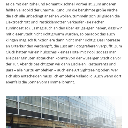
es da mit der Ruhe und Romantik schnell vorbei ist. Zum anderen
fehlte Valladolid der Charme. Rund um die berühmte große Kirche
die sich alle unbedingt ansehen wollen, tummeln sich Billigläden die
Elektroschrott und Pastikklamotten verkaufen (sie riechen
zumindest so). Es mag auch an den über 40° gelegen haben, dass wir
mit dieser Stadt nicht richtig warm wurden, so paradox das auch
klingen mag. Ich funktioniere dann nicht mehr richtig. Das Interesse
an Orterkunden verdampft, die Lust am Fotografieren verpufft. Zum
Glück hatten wir ein hübsches kleines Hotel mit Pool, sodass man
alle paar Minuten abtauchen konnte von der wuseligen Stadt da vor
der Tür. Abends besichtigten wir dann Eisdielen, Restaurants und
Bars – alle nur zu empfehlen – auch eine Art Sightseeing oder? Wer
sich also entscheiden muss, ich empfehle Valladolid. Auch wenn dort
ebenfalls die Sonne vom Himmel brennt.