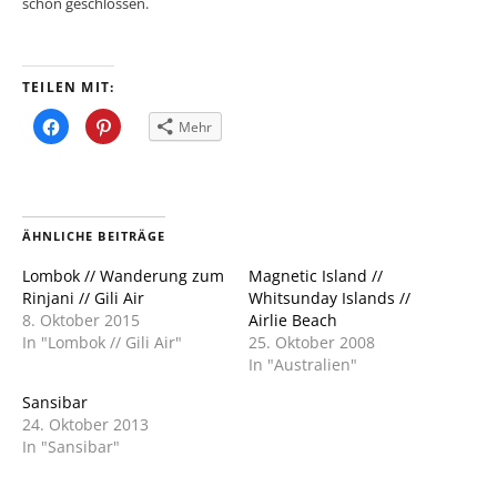
schon geschlossen.
TEILEN MIT:
Klick,
Klick,
Mehr
um
um
auf
auf
Facebook
Pinterest
zu
zu
teilen
teilen
(Wird
(Wird
in
in
neuem
neuem
ÄHNLICHE BEITRÄGE
Fenster
Fenster
geöffnet)
geöffnet)
Lombok // Wanderung zum
Magnetic Island //
Rinjani // Gili Air
Whitsunday Islands //
8. Oktober 2015
Airlie Beach
In "Lombok // Gili Air"
25. Oktober 2008
In "Australien"
Sansibar
24. Oktober 2013
In "Sansibar"