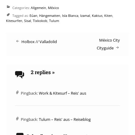
Categories:
Allgemein
,
México
Tagged as:
Eúan
,
Hängematten
,
Isla Blanca
,
Izamal
,
Kaktus
,
Kiten
,
Kitesurfen
,
Sisal
,
Tixkokob
,
Tulum
Post
México City
Holbox // Valladolid
Cityguide
navigation
2 replies
»
Pingback:
Work & Kitesurf – Reis' aus
Pingback:
Tulum – Reis' aus – Reiseblog