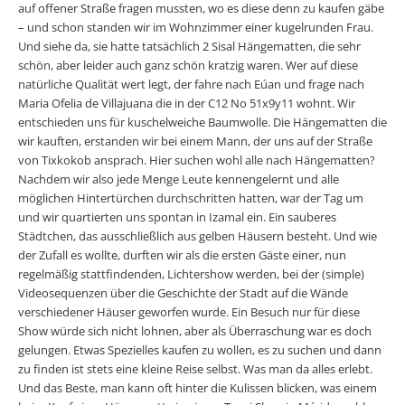
auf offener Straße fragen mussten, wo es diese denn zu kaufen gäbe
– und schon standen wir im Wohnzimmer einer kugelrunden Frau.
Und siehe da, sie hatte tatsächlich 2 Sisal Hängematten, die sehr
schön, aber leider auch ganz schön kratzig waren. Wer auf diese
natürliche Qualität wert legt, der fahre nach Eúan und frage nach
Maria Ofelia de Villajuana die in der C12 No 51x9y11 wohnt. Wir
entschieden uns für kuschelweiche Baumwolle. Die Hängematten die
wir kauften, erstanden wir bei einem Mann, der uns auf der Straße
von Tixkokob ansprach. Hier suchen wohl alle nach Hängematten?
Nachdem wir also jede Menge Leute kennengelernt und alle
möglichen Hintertürchen durchschritten hatten, war der Tag um
und wir quartierten uns spontan in Izamal ein. Ein sauberes
Städtchen, das ausschließlich aus gelben Häusern besteht. Und wie
der Zufall es wollte, durften wir als die ersten Gäste einer, nun
regelmäßig stattfindenden, Lichtershow werden, bei der (simple)
Videosequenzen über die Geschichte der Stadt auf die Wände
verschiedener Häuser geworfen wurde. Ein Besuch nur für diese
Show würde sich nicht lohnen, aber als Überraschung war es doch
gelungen. Etwas Spezielles kaufen zu wollen, es zu suchen und dann
zu finden ist stets eine kleine Reise selbst. Was man da alles erlebt.
Und das Beste, man kann oft hinter die Kulissen blicken, was einem