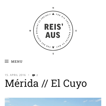
Reis' aus –
Reiseblog
MENU
15. APRIL 2016
•
2
Mérida // El Cuyo