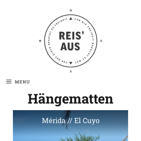
Reis' aus –
Reiseblog
MENU
Hängematten
Mérida // El Cuyo