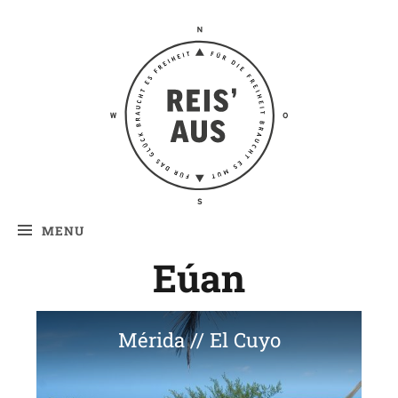
Reis' aus –
Reiseblog
MENU
Eúan
Mérida // El Cuyo