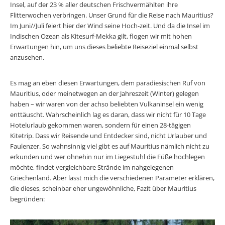
Insel, auf der 23 % aller deutschen Frischvermählten ihre
Flitterwochen verbringen. Unser Grund für die Reise nach Mauritius?
Im Juni//Juli feiert hier der Wind seine Hoch-zeit. Und da die Insel im
Indischen Ozean als Kitesurf-Mekka gilt, flogen wir mit hohen
Erwartungen hin, um uns dieses beliebte Reiseziel einmal selbst
anzusehen.
Es mag an eben diesen Erwartungen, dem paradiesischen Ruf von
Mauritius, oder meinetwegen an der Jahreszeit (Winter) gelegen
haben – wir waren von der achso beliebten Vulkaninsel ein wenig
enttäuscht. Wahrscheinlich lag es daran, dass wir nicht für 10 Tage
Hotelurlaub gekommen waren, sondern für einen 28-tägigen
Kitetrip. Dass wir Reisende und Entdecker sind, nicht Urlauber und
Faulenzer. So wahnsinnig viel gibt es auf Mauritius nämlich nicht zu
erkunden und wer ohnehin nur im Liegestuhl die Füße hochlegen
möchte, findet vergleichbare Strände im nahgelegenen
Griechenland. Aber lasst mich die verschiedenen Parameter erklären,
die dieses, scheinbar eher ungewöhnliche, Fazit über Mauritius
begründen: