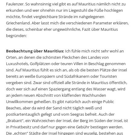
Faulenzer. So wahnsinnig viel gibt es auf Mauritius nämlich nicht zu
erkunden und wer ohnehin nur im Liegestuhl die Füße hochlegen
möchte, findet vergleichbare Strände im nahgelegenen
Griechenland. Aber lasst mich die verschiedenen Parameter erklären,
die dieses, scheinbar eher ungewöhnliche, Fazit über Mauritius
begründen:
Beobachtung über Mauritius:
Ich fühle mich nicht sehr wohl an
Orten, an denen die schönsten Fleckchen des Landes von
Luxushotels, Golfplätzen oder teuren Villen in Beschlag genommen
sind. Auf Mauritius fühlt es sich an, als ob die besten Plätze der Insel
bereits an weiße Europäern und Südafrikanern oder Touristen
vergeben sind. Zwar sind offiziell alle Strände in Mauritius öffentlich,
doch wer sich auf einen Spaziergang entlang des Wasser wagt, wird
an jedem neuen Abschnitt von kläffenden Wachhunden
Unwillkommen geheißen. Es gibt natürlich auch einige Public
Beaches, aber da wird der Sand nicht täglich weiß und
postkartentauglich gefegt und vom Seegras befreit. Auch der
„Brabant“, ein Wahrzeichen der Insel, der Berg im Süden der Insel, ist
in Privatbesitz und darf nur gegen eine Gebühr bestiegen werden.
Die „echten“ Städte der Insel hingegen sind wuselig, bestehen aus