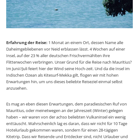
Erfahrung der Reise:
1 Monat an einem Ort, dessen Name alle
Daheimgebliebenen vor Neid erblassen lässt. 4 Wochen auf einer
Insel, auf der 23 % aller deutschen Frischvermählten ihre
Flitterwochen verbringen. Unser Grund für die Reise nach Mauritius?
Im Juni//Juli feiert hier der Wind seine Hoch-zeit. Und da die Insel im
Indischen Ozean als Kitesurf-Mekka gilt, flogen wir mit hohen
Erwartungen hin, um uns dieses beliebte Reiseziel einmal selbst
anzusehen.
Es mag an eben diesen Erwartungen, dem paradiesischen Ruf von
Mauritius, oder meinetwegen an der Jahreszeit (Winter) gelegen
haben – wir waren von der achso beliebten Vulkaninsel ein wenig
enttäuscht. Wahrscheinlich lag es daran, dass wir nicht für 10 Tage
Hotelurlaub gekommen waren, sondern für einen 28-tägigen
Kitetrip. Dass wir Reisende und Entdecker sind, nicht Urlauber und