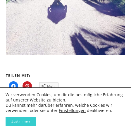
TEILEN MIT:
Klick,
Klick,
Mehr
um
um
auf
auf
Wir verwenden Cookies, um dir die bestmögliche Erfahrung
Facebook
Pinterest
zu
zu
auf unserer Website zu bieten.
teilen
teilen
Du kannst mehr darüber erfahren, welche Cookies wir
(Wird
(Wird
in
in
verwenden, oder sie unter
Einstellungen
deaktivieren.
neuem
neuem
ÄHNLICHE BEITRÄGE
Fenster
Fenster
geöffnet)
geöffnet)
Zustimmen
Wegweiser Mauritius
Kiteguide Mauritius