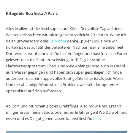
Kiteguide Boa Vista // Fazit:
Alles in allem ist die Insel super zum Kiten. Der vollste Tag auf dem
Wasser verbrachten wir mit insgesamt vielleicht 20 Leuten. Wenn ich
da an Browersdam oder
Le Morne
denke…purer Luxus. Wie wir
hörten ist das auf Sal, der beliebteren Nachbarinsel, eine Seltenheit.
Dort wird es wohl sehr voll. Du bist Anfänger und hast in vielen Foren
gelesen, dass die Spots zu schwierig sind? Es gibt schöne
Flachwasserspots zum Üben. Und viele Anfänger sind auch in Estoril
aufs Wasser gegangen und haben sich super geschlagen. Ich finde
außerdem, dass ein rappelvoller Spot gefährlicher ist als jede Welle.
Und der ablandige Wind ist kein Problem, weil sehr kompetente
Spitzenkiter auf dich aufpassen.
Ab Köln und München gibt es Direktflüge! Also nix wie hin. Erzählt
mir gerne von neuen Spots oder euren Erfahrungen! Wo Du wohnen,
essen und es Dir gut gehen lassen kannst liest Du
hier
.