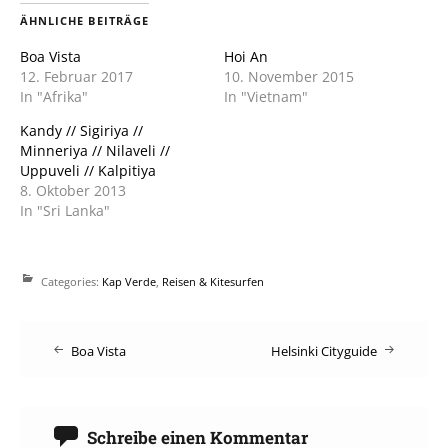
in
in
neuem
neuem
ÄHNLICHE BEITRÄGE
Fenster
Fenster
geöffnet)
geöffnet)
Boa Vista
Hoi An
12. Februar 2017
10. November 2015
In "Afrika"
In "Vietnam"
Kandy // Sigiriya //
Minneriya // Nilaveli //
Uppuveli // Kalpitiya
8. Oktober 2013
In "Sri Lanka"
Categories:
Kap Verde
,
Reisen & Kitesurfen
Post
Boa Vista
Helsinki Cityguide
navigation
Schreibe einen Kommentar