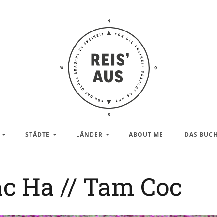
Reis'
aus –
Reiseblog
STÄDTE
LÄNDER
ABOUT ME
DAS BUC
ac Ha // Tam Coc