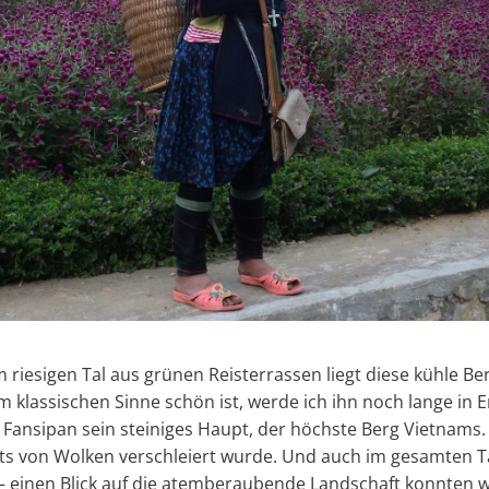
m riesigen Tal aus grünen Reisterrassen liegt diese kühle B
m klassischen Sinne schön ist, werde ich ihn noch lange in 
 Fansipan sein steiniges Haupt, der höchste Berg Vietnams.
tets von Wolken verschleiert wurde. Und auch im gesamten 
 einen Blick auf die atemberaubende Landschaft konnten wir