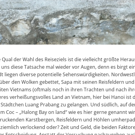
 Qual der Wahl des Reiseziels ist die vielleicht größte Her
uns diese Tatsache mal wieder vor Augen, denn es birgt ein
 liegen diverse potentielle Sehenswürdigkeiten. Nordwestli
, über den Wolken gebettet, Sapa mit seinen Reisfeldern un
ten Vietnams (oftmals noch in ihren Trachten und nach ihre
eres verheißungsvolles Land an Vietnam, hier bei Hanoi ist d
he Städtchen Luang Prabang zu gelangen. Und südlich, auf de
am Coc ­– „Halong Bay on land“ wie es hier gerne genannt wi
ruckenden Karstbergen, Reisfeldern und Höhlen umherpad
s ziemlich verlockend oder? Zeit und Geld, die beiden Faktor
 der Entscheidung. Anstatt der Versuchung nachzugeben auch