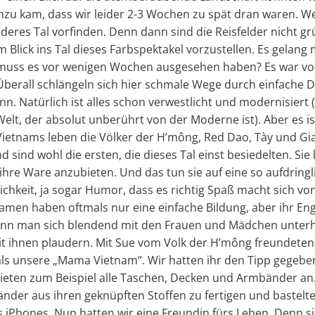
zu kam, dass wir leider 2-3 Wochen zu spät dran waren. 
eres Tal vorfinden. Denn dann sind die Reisfelder nicht gr
 Blick ins Tal dieses Farbspektakel vorzustellen. Es gelang 
muss es vor wenigen Wochen ausgesehen haben? Es war vo
 Überall schlängeln sich hier schmale Wege durch einfache 
n. Natürlich ist alles schon verwestlicht und modernisiert (
Welt, der absolut unberührt von der Moderne ist). Aber es 
Vietnams leben die Völker der H’mông, Red Dao, Tày und Gia
d sind wohl die ersten, die dieses Tal einst besiedelten. S
hre Ware anzubieten. Und das tun sie auf eine so aufdring
dlichkeit, ja sogar Humor, dass es richtig Spaß macht sich 
amen haben oftmals nur eine einfache Bildung, aber ihr Engl
kann man sich blendend mit den Frauen und Mädchen unterh
t ihnen plaudern. Mit Sue vom Volk der H’mông freundeten w
ls unsere „Mama Vietnam“. Wir hatten ihr den Tipp gegebe
o bieten zum Beispiel alle Taschen, Decken und Armbänder an.
der aus ihren geknüpften Stoffen zu fertigen und bastelt
 iPhones. Nun hatten wir eine Freundin fürs Leben. Denn si