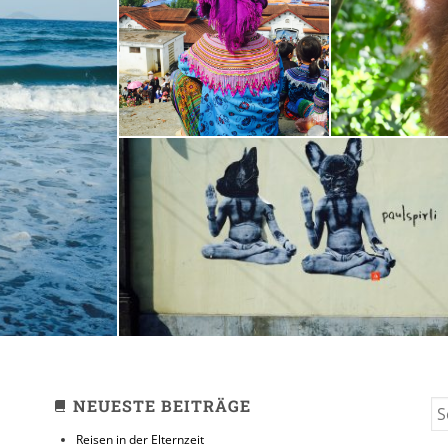
Sapa // Bac Ha //
Bukit
Tam Coc
1. NOVEMBER 2015
Bali
1. OKTOBER 2015
NEUESTE BEITRÄGE
S
FO
Reisen in der Elternzeit