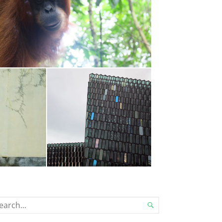
 Lawang // Lake Tabo
15. OKTOBER 2015
Reykjavik
Cityguide
20. JULI 2015
EARCH

R...