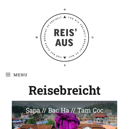
Reis' aus –
Reiseblog
MENU
Reisebreicht
Sapa // Bac Ha // Tam Coc