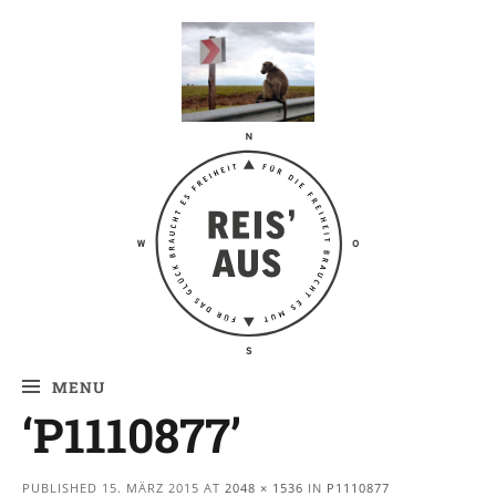
Reis' aus –
Reiseblog
MENU
‘P1110877’
PUBLISHED
15. MÄRZ 2015
AT
2048 × 1536
IN
P1110877