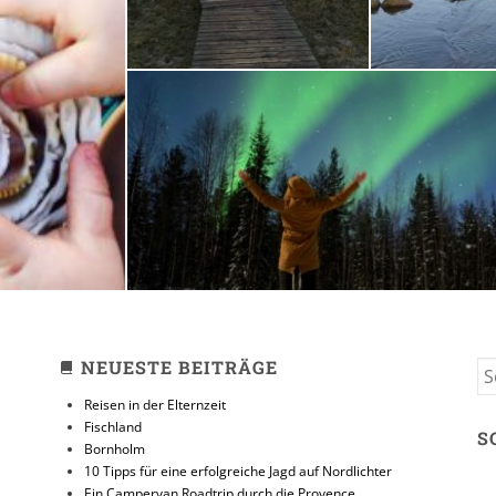
zeit
10 Tipps für eine erfolg
Jagd auf Nordlicht
31. JANUAR 2018
NEUESTE BEITRÄGE
S
FO
Reisen in der Elternzeit
Fischland
S
Bornholm
10 Tipps für eine erfolgreiche Jagd auf Nordlichter
Ein Campervan Roadtrip durch die Provence