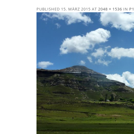
PUBLISHED
15. MÄRZ 2015
AT
2048 × 1536
IN
P