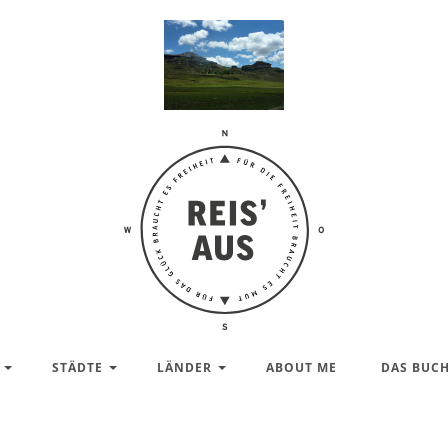
Reis'
aus –
Reiseblog
STÄDTE
LÄNDER
ABOUT ME
DAS BUC