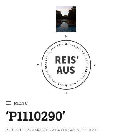
Reis' aus –
Reiseblog
MENU
‘P1110290’
PUBLISHED
2. MÄRZ 2015
AT
480 × 640
IN
P1110290