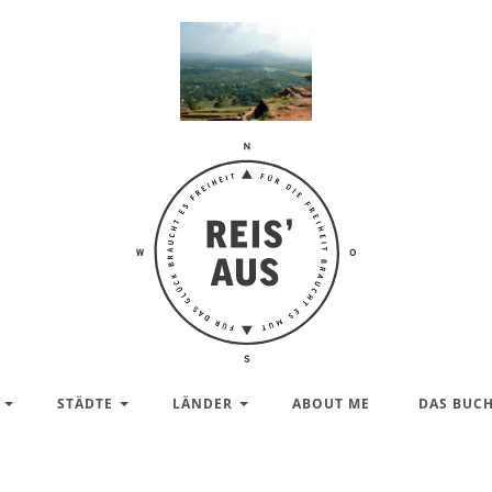
Reis'
aus –
Reiseblog
STÄDTE
LÄNDER
ABOUT ME
DAS BUC