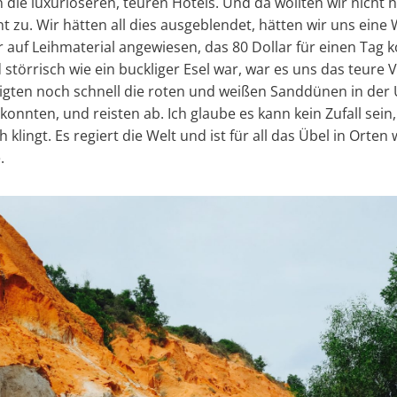
die luxuriöseren, teuren Hotels. Und da wollten wir nicht h
ht zu. Wir hätten all dies ausgeblendet, hätten wir uns ein
 auf Leihmaterial angewiesen, das 80 Dollar für einen Tag k
störrisch wie ein buckliger Esel war, war es uns das teure
igten noch schnell die roten und weißen Sanddünen in der
onnten, und reisten ab. Ich glaube es kann kein Zufall sei
klingt. Es regiert die Welt und ist für all das Übel in Orten 
.