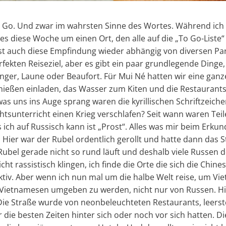
 Go. Und zwar im wahrsten Sinne des Wortes. Während ich
 es diese Woche um einen Ort, den alle auf die „To Go-Liste“
 ist auch diese Empfindung wieder abhängig von diversen P
fekten Reiseziel, aber es gibt ein paar grundlegende Dinge, 
er, Laune oder Beaufort. Für Mui Né hatten wir eine ganz
enießen einladen, das Wasser zum Kiten und die Restauran
was uns ins Auge sprang waren die kyrillischen Schriftzeich
htsunterricht einen Krieg verschlafen? Seit wann waren Tei
 ich auf Russisch kann ist „Prost“. Alles was mir beim Erku
 Hier war der Rubel ordentlich gerollt und hatte dann das 
 Rubel gerade nicht so rund läuft und deshalb viele Russen d
cht rassistisch klingen, ich finde die Orte die sich die Ch
tiv. Aber wenn ich nun mal um die halbe Welt reise, um Vi
Vietnamesen umgeben zu werden, nicht nur von Russen. Hin
e Straße wurde von neonbeleuchteten Restaurants, leers
die besten Zeiten hinter sich oder noch vor sich hatten. Die