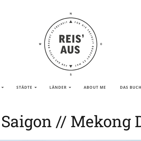
Reis'
aus –
Reiseblog
STÄDTE
LÄNDER
ABOUT ME
DAS BUC
 Saigon // Mekong 