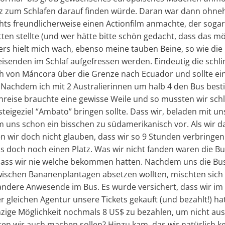
z zum Schlafen darauf finden würde. Daran war dann ohneh
hts freundlicherweise einen Actionfilm anmachte, der sogar
ten stellte (und wer hätte bitte schön gedacht, dass das mög
ers hielt mich wach, ebenso meine tauben Beine, so wie die
isenden im Schlaf aufgefressen werden. Eindeutig die schl
ch von Máncora über die Grenze nach Ecuador und sollte ei
Nachdem ich mit 2 Australierinnen um halb 4 den Bus bestie
inreise brauchte eine gewisse Weile und so mussten wir sch
eigeziel “Ambato” bringen sollte. Dass wir, beladen mit un
m uns schon ein bisschen zu südamerikanisch vor. Als wir d
wir doch nicht glauben, dass wir so 9 Stunden verbringen 
 doch noch einen Platz. Was wir nicht fanden waren die Bus
dass wir nie welche bekommen hatten. Nachdem uns die Bus
schen Bananenplantagen absetzen wollten, mischten sich ei
andere Anwesende im Bus. Es wurde versichert, dass wir im 
gleichen Agentur unsere Tickets gekauft (und bezahlt!) hatt
zige Möglichkeit nochmals 8 US$ zu bezahlen, um nicht aus
en wir auch machen sollen? Hinzu kam, das wir natürlich ke