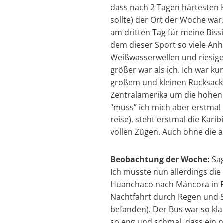
dass nach 2 Tagen härtesten 
sollte) der Ort der Woche wa
am dritten Tag für meine Bissi
dem dieser Sport so viele Anh
Weißwasserwellen und riesige 
größer war als ich. Ich war ku
großem und kleinen Rucksack g
Zentralamerika um die hohen 
“muss” ich mich aber erstma
reise), steht erstmal die Kari
vollen Zügen. Auch ohne die 
Beobachtung der Woche:
Sag
Ich musste nun allerdings di
Huanchaco nach Máncora in Per
Nachtfahrt durch Regen und S
befanden). Der Bus war so kl
so eng und schmal, dass ein