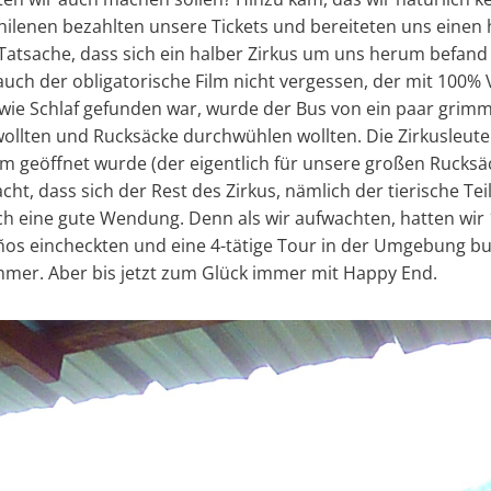
hilenen bezahlten unsere Tickets und bereiteten uns einen 
 Tatsache, dass sich ein halber Zirkus um uns herum befand
 auch der obligatorische Film nicht vergessen, der mit 100
ie Schlaf gefunden war, wurde der Bus von ein paar grimmi
wollten und Rucksäcke durchwühlen wollten. Die Zirkusleute
aum geöffnet wurde (der eigentlich für unsere großen Rucks
ht, dass sich der Rest des Zirkus, nämlich der tierische Te
eine gute Wendung. Denn als wir aufwachten, hatten wir 
años eincheckten und eine 4-tätige Tour in der Umgebung b
mmer. Aber bis jetzt zum Glück immer mit Happy End.