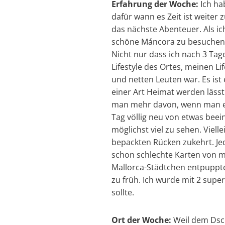
Erfahrung der Woche:
Ich ha
dafür wann es Zeit ist weiter 
das nächste Abenteuer. Als ic
schöne Máncora zu besuchen un
Nicht nur dass ich nach 3 Tag
Lifestyle des Ortes, meinen Li
und netten Leuten war. Es ist
einer Art Heimat werden läss
man mehr davon, wenn man ei
Tag völlig neu von etwas bee
möglichst viel zu sehen. Viel
bepackten Rücken zukehrt. Jed
schon schlechte Karten von mi
Mallorca-Städtchen entpuppte
zu früh. Ich wurde mit 2 supe
sollte.
Ort der Woche:
Weil dem Dsc