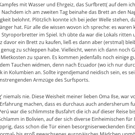
Kampfes mit Wasser und Ehrgeiz, das Surfbrett( auf dem i
r. Nachdem ich am zweiten Tag beinahe das Brett an den Na
gkeit belohnt. Plötzlich konnte ich bei jeder Welle stehen,
änger hat. Für alle die wissen wovon ich spreche: es waren 
Styroporbretter im Spiel. Ich übte da war die Lokals ritten
rz davor ein Brett zu kaufen, ließ es dann aber (erstmal) blei
enug zu schleppen habe. Vielleicht, wenn ich dann noch Gel
Mietkosten zu sparen. Es kommen jedenfalls noch einige gu
l dem Tauchen widmen, denn nach Ecuador (wo ich nur dur
bik in Kolumbien an. Sollte irgendjemand neidisch sein, es se
anstrengenden Armzüge des Surfsports.
’ niemals nie. Diese Weisheit meiner lieben Oma Ilse, war vo
e Erfahrung machen, dass es durchaus auch andersherum fun
ú war die schlimmste Busfahrt die ich auf dieser Reise bi
chlamm in Bolivien, auf der sich diverse Einheimischen fü
apprig, dass schon die Tür einen besorgniserweckenden Ein
 normal- bis groß gewachsenes europäisches Mädchen unmö