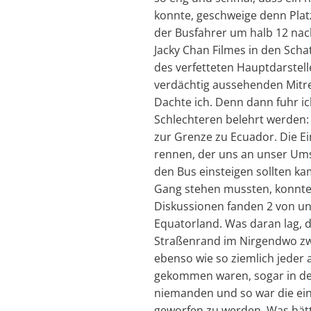
konnte, geschweige denn Plat
der Busfahrer um halb 12 nac
Jacky Chan Filmes in den Schat
des verfetteten Hauptdarstell
verdächtig aussehenden Mitre
Dachte ich. Denn dann fuhr i
Schlechteren belehrt werden: 
zur Grenze zu Ecuador. Die E
rennen, der uns an unser Umst
den Bus einsteigen sollten ka
Gang stehen mussten, konnten 
Diskussionen fanden 2 von uns
Equatorland. Was daran lag, 
Straßenrand im Nirgendwo zwi
ebenso wie so ziemlich jeder 
gekommen waren, sogar in der 
niemanden und so war die ein
geworfen zu werden. Was hätt