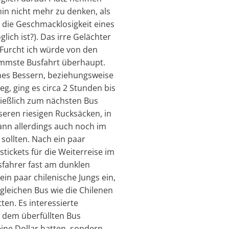
in nicht mehr zu denken, als
 die Geschmacklosigkeit eines
lich ist?). Das irre Gelächter
 Furcht ich würde von den
immste Busfahrt überhaupt.
nes Bessern, beziehungsweise
g, ging es circa 2 Stunden bis
ließlich zum nächsten Bus
seren riesigen Rucksäcken, in
ann allerdings auch noch im
sollten. Nach ein paar
tickets für die Weiterreise im
fahrer fast am dunklen
n paar chilenische Jungs ein,
gleichen Bus wie die Chilenen
en. Es interessierte
 dem überfüllten Bus
ine Dollar hatten, sondern