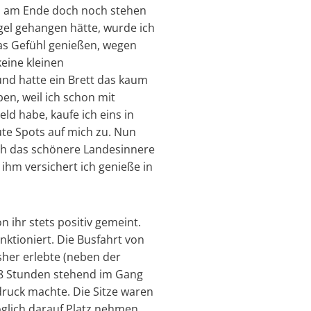
ch am Ende doch noch stehen
gel gehangen hätte, wurde ich
 das Gefühl genießen, wegen
keine kleinen
 und hatte ein Brett das kaum
ben, weil ich schon mit
d habe, kaufe ich eins in
te Spots auf mich zu. Nun
ch das schönere Landesinnere
i ihm versichert ich genieße in
n ihr stets positiv gemeint.
ktioniert. Die Busfahrt von
sher erlebte (neben der
r 8 Stunden stehend im Gang
druck machte. Die Sitze waren
glich darauf Platz nehmen