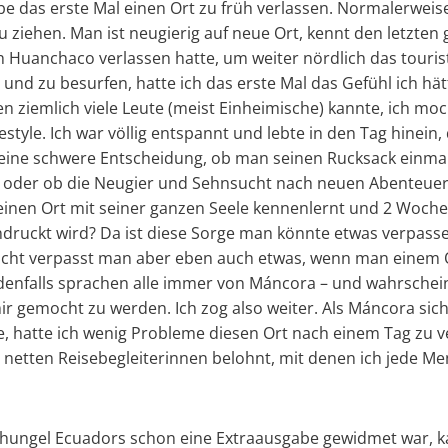
be das erste Mal einen Ort zu früh verlassen. Normalerwei
zu ziehen. Man ist neugierig auf neue Ort, kennt den letzten 
h Huanchaco verlassen hatte, um weiter nördlich das touris
d zu besurfen, hatte ich das erste Mal das Gefühl ich hät
en ziemlich viele Leute (meist Einheimische) kannte, ich m
festyle. Ich war völlig entspannt und lebte in den Tag hinein,
 eine schwere Entscheidung, ob man seinen Rucksack einmal
t oder ob die Neugier und Sehnsucht nach neuen Abenteuern
nen Ort mit seiner ganzen Seele kennenlernt und 2 Woche
indruckt wird? Da ist diese Sorge man könnte etwas verpass
leicht verpasst man aber eben auch etwas, wenn man einem 
enfalls sprachen alle immer von Máncora – und wahrscheinl
r gemocht zu werden. Ich zog also weiter. Als Máncora sich
, hatte ich wenig Probleme diesen Ort nach einem Tag zu v
r netten Reisebegleiterinnen belohnt, mit denen ich jede 
hungel Ecuadors schon eine Extraausgabe gewidmet war, 