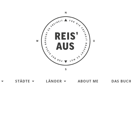
Reis'
aus –
Reiseblog
STÄDTE
LÄNDER
ABOUT ME
DAS BUC