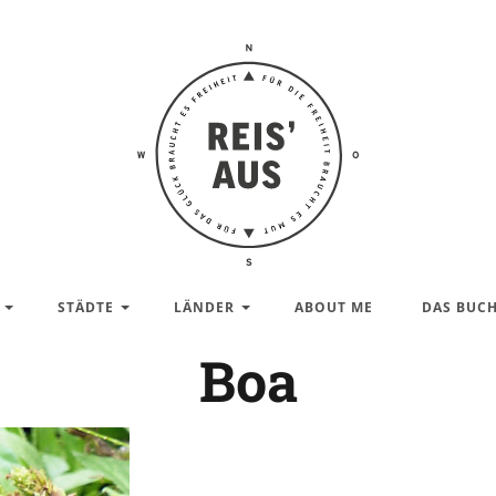
Reis'
aus –
Reiseblog
STÄDTE
LÄNDER
ABOUT ME
DAS BUC
Boa