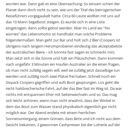
worden war. Dann gab es eine Überraschung: So einsam schien der
Planet dann doch nicht zu sein, wie uns der Titel des betrügerischen
Reiseführers vorgegaukelt hatte. Circa 60 Leute wollten mit uns auf
das 10 Mann Segelboot steigen. Es wurde sich in eine Liste
eingetragen, dann sollte gelost werden. Aber im Land wo “No
worries” das Lebensmotto ist handhabt man solche Probleme
folgendermaßen: Man geht zur Bar und holt sich 2 Bier (Coopers ist
übrigens nach langem Herumprobieren eindeutig das akzeptabelste
der australischen Biere – ich könnte fast sagen es schmeckt mir).
Man setzt sich in die Sonne und hält ein Pläuschchen. Dann kommen
nach ungefähr 3 Minuten ein Haufen Australier an die einen fragen,
ob man nicht zufällig segeln will, weil sie zufällig jetzt dasselbige tun
werden und zufällig noch zwei Plätze frei haben. Schnell noch ein
Sixpack Coopers gegriffen und aufs Boot gesprungen. Los geht die
recht halsbrecherische Fahrt, auf der das Bier fast im Weg ist. Da war
nichts mit entspannen! Eher mit Seitenwechseln und so. Das mag
sich leicht anhören, wenn man nicht erwähnt, dass der Winkel in
dem das Boot zum Wasser stand physikalisch eigentlich gar nicht
möglich war. Der Abend endete mit einem herrlichen
Sonnenuntergang, einem Grinsen, dass Birte und ich nicht aus dem
Gesicht bekamen, 2 gewonnen Cashpreisen bei der Lotterie auf der