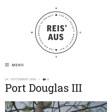
Reis' aus –
Reiseblog
MENU
24. SEPTEMBER 2008
•
0
Port Douglas III