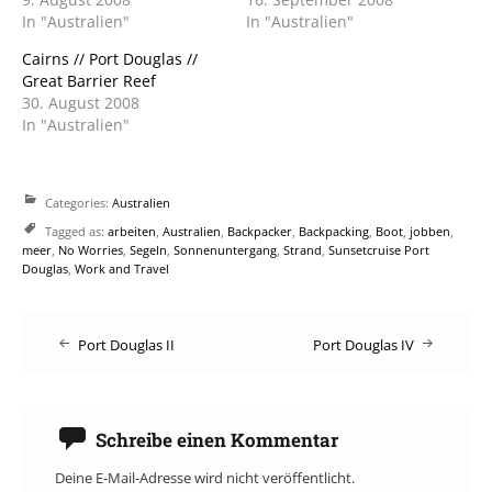
In "Australien"
In "Australien"
Cairns // Port Douglas //
Great Barrier Reef
30. August 2008
In "Australien"
Categories:
Australien
Tagged as:
arbeiten
,
Australien
,
Backpacker
,
Backpacking
,
Boot
,
jobben
,
meer
,
No Worries
,
Segeln
,
Sonnenuntergang
,
Strand
,
Sunsetcruise Port
Douglas
,
Work and Travel
Post
Port Douglas II
Port Douglas IV
navigation
Schreibe einen Kommentar
Deine E-Mail-Adresse wird nicht veröffentlicht.