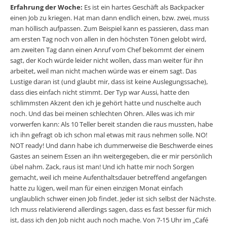
Erfahrung der Woche:
Es ist ein hartes Geschäft als Backpacker
einen Job zu kriegen. Hat man dann endlich einen, bzw. zwei, muss
man höllisch aufpassen. Zum Beispiel kann es passieren, dass man
am ersten Tag noch von allen in den höchsten Tönen gelobt wird,
am zweiten Tag dann einen Anruf vom Chef bekommt der einem
sagt, der Koch würde leider nicht wollen, dass man weiter für ihn
arbeitet, weil man nicht machen würde was er einem sagt. Das
Lustige daran ist (und glaubt mir, dass ist keine Auslegungssache),
dass dies einfach nicht stimmt. Der Typ war Aussi, hatte den
schlimmsten Akzent den ich je gehört hatte und nuschelte auch
noch. Und das bei meinen schlechten Ohren. Alles was ich mir
vorwerfen kann: Als 10 Teller bereit standen die raus mussten, habe
ich ihn gefragt ob ich schon mal etwas mit raus nehmen solle. NO!
NOT ready! Und dann habe ich dummerweise die Beschwerde eines
Gastes an seinem Essen an ihn weitergegeben, die er mir persönlich
übel nahm. Zack, raus ist man! Und ich hatte mir noch Sorgen
gemacht, weil ich meine Aufenthaltsdauer betreffend angefangen
hatte zu lügen, weil man für einen einzigen Monat einfach
unglaublich schwer einen Job findet. Jeder ist sich selbst der Nächste.
Ich muss relativierend allerdings sagen, dass es fast besser für mich
ist, dass ich den Job nicht auch noch mache. Von 7-15 Uhr im „Café