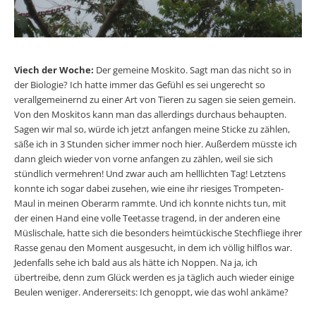
Viech der Woche:
Der gemeine Moskito. Sagt man das nicht so in
der Biologie? Ich hatte immer das Gefühl es sei ungerecht so
verallgemeinernd zu einer Art von Tieren zu sagen sie seien gemein.
Von den Moskitos kann man das allerdings durchaus behaupten.
Sagen wir mal so, würde ich jetzt anfangen meine Sticke zu zählen,
säße ich in 3 Stunden sicher immer noch hier. Außerdem müsste ich
dann gleich wieder von vorne anfangen zu zählen, weil sie sich
stündlich vermehren! Und zwar auch am helllichten Tag! Letztens
konnte ich sogar dabei zusehen, wie eine ihr riesiges Trompeten-
Maul in meinen Oberarm rammte. Und ich konnte nichts tun, mit
der einen Hand eine volle Teetasse tragend, in der anderen eine
Müslischale, hatte sich die besonders heimtückische Stechfliege ihrer
Rasse genau den Moment ausgesucht, in dem ich völlig hilflos war.
Jedenfalls sehe ich bald aus als hätte ich Noppen. Na ja, ich
übertreibe, denn zum Glück werden es ja täglich auch wieder einige
Beulen weniger. Andererseits: Ich genoppt, wie das wohl ankäme?