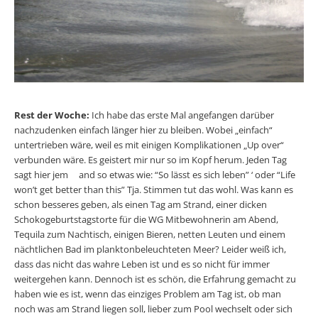
Rest der Woche:
Ich habe das erste Mal angefangen darüber
nachzudenken einfach länger hier zu bleiben. Wobei „einfach“
untertrieben wäre, weil es mit einigen Komplikationen „Up over“
verbunden wäre. Es geistert mir nur so im Kopf herum. Jeden Tag
sagt hier jem and so etwas wie: “So lässt es sich leben” ‘ oder “Life
won’t get better than this” Tja. Stimmen tut das wohl. Was kann es
schon besseres geben, als einen Tag am Strand, einer dicken
Schokogeburtstagstorte für die WG Mitbewohnerin am Abend,
Tequila zum Nachtisch, einigen Bieren, netten Leuten und einem
nächtlichen Bad im planktonbeleuchteten Meer? Leider weiß ich,
dass das nicht das wahre Leben ist und es so nicht für immer
weitergehen kann. Dennoch ist es schön, die Erfahrung gemacht zu
haben wie es ist, wenn das einziges Problem am Tag ist, ob man
noch was am Strand liegen soll, lieber zum Pool wechselt oder sich