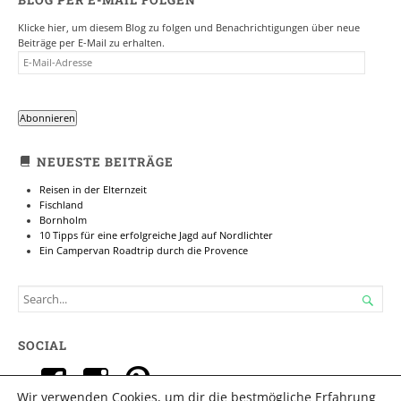
BLOG PER E-MAIL FOLGEN
Klicke hier, um diesem Blog zu folgen und Benachrichtigungen über neue
Beiträge per E-Mail zu erhalten.
E-
MAIL-
ADRESSE
Abonnieren
NEUESTE BEITRÄGE
Reisen in der Elternzeit
Fischland
Bornholm
10 Tipps für eine erfolgreiche Jagd auf Nordlichter
Ein Campervan Roadtrip durch die Provence
SEARCH

FOR...
SOCIAL
Profil
Profil
Profil
Wir verwenden Cookies, um dir die bestmögliche Erfahrung