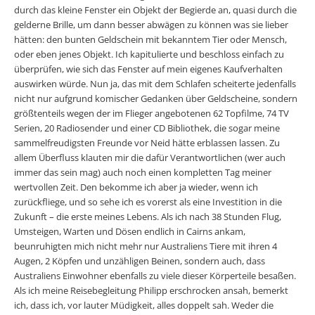
durch das kleine Fenster ein Objekt der Begierde an, quasi durch die
gelderne Brille, um dann besser abwägen zu können was sie lieber
hätten: den bunten Geldschein mit bekanntem Tier oder Mensch,
oder eben jenes Objekt. Ich kapitulierte und beschloss einfach zu
überprüfen, wie sich das Fenster auf mein eigenes Kaufverhalten
auswirken würde. Nun ja, das mit dem Schlafen scheiterte jedenfalls
nicht nur aufgrund komischer Gedanken über Geldscheine, sondern
größtenteils wegen der im Flieger angebotenen 62 Topfilme, 74 TV
Serien, 20 Radiosender und einer CD Bibliothek, die sogar meine
sammelfreudigsten Freunde vor Neid hätte erblassen lassen. Zu
allem Überfluss klauten mir die dafür Verantwortlichen (wer auch
immer das sein mag) auch noch einen kompletten Tag meiner
wertvollen Zeit. Den bekomme ich aber ja wieder, wenn ich
zurückfliege, und so sehe ich es vorerst als eine Investition in die
Zukunft – die erste meines Lebens. Als ich nach 38 Stunden Flug,
Umsteigen, Warten und Dösen endlich in Cairns ankam,
beunruhigten mich nicht mehr nur Australiens Tiere mit ihren 4
Augen, 2 Köpfen und unzähligen Beinen, sondern auch, dass
Australiens Einwohner ebenfalls zu viele dieser Körperteile besaßen.
Als ich meine Reisebegleitung Philipp erschrocken ansah, bemerkt
ich, dass ich, vor lauter Müdigkeit, alles doppelt sah. Weder die