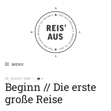
Reis' aus –
Reiseblog
MENU
20. AUGUST 2008
•
0
Beginn // Die erste
große Reise