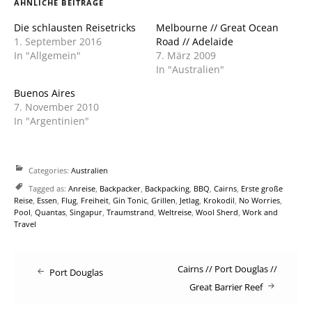
ÄHNLICHE BEITRÄGE
Fenster
Fenster
geöffnet)
geöffnet)
Die schlausten Reisetricks
Melbourne // Great Ocean
1. September 2016
Road // Adelaide
In "Allgemein"
7. März 2009
In "Australien"
Buenos Aires
7. November 2010
In "Argentinien"
Categories:
Australien
Tagged as:
Anreise
,
Backpacker
,
Backpacking
,
BBQ
,
Cairns
,
Erste große
Reise
,
Essen
,
Flug
,
Freiheit
,
Gin Tonic
,
Grillen
,
Jetlag
,
Krokodil
,
No Worries
,
Pool
,
Quantas
,
Singapur
,
Traumstrand
,
Weltreise
,
Wool Sherd
,
Work and
Travel
Post
Cairns // Port Douglas //
Port Douglas
Great Barrier Reef
navigation