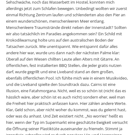
Sehschwäche, noch das Wasserbett im Hostel, konnten mich
allerdings jetzt zum Schlafen bewegen. Unbedingt wollten wir zuerst
einmal Richtung Zentrum laufen und schlenderten also den Pier an
einem wunderschönen, menschenleeren Meer entlang.
Menschenleere Traumstrände direkt neben der Innenstadt? Sollten
wir also tatsächlich im Paradies angekommen sein? Ein Schild mit
Krokodilwarnung holte uns auf den australischen Boden der
Tatsachen zurück. Wie unentspannt. Wie entspannt dafür alles
andere hier war, wurde uns dann nach der nächsten Palme klar:
Überall auf den Wiesen chillten Leute allen Alters mit Gitarre. An
öffentlichen, fest installierten BBQ Stellen, die jeder gratis nutzen
darf, wurde gegrillt und eine Liveband stand an dem großen,
ebenfalls öffentlichen Pool. Ich fühlte mich wie in einem Musikvideo,
und die Liveband spielte den Soundtrack dazu. Cairns ist eine
Illusion, eine Fatahmorgana. Nicht, weil es so schön ist (nicht das es
hässlich wäre, aber schön ist es auch nicht) sondern eher, weil man
die Freiheit hier praktisch anfassen kann. Hier zählen andere Werte.
Klar, Geld schon, aber nicht woher du kommst, was du gelernt hast,
oder was du anhast. Und Zeit existiert nicht. „No worries“ heißt es
hier, wenn der Typ im Supermarkt eine geschätzte Ewigkeit versucht
die Öffnung seiner Plastiktüte auseinander zu friemeln. Stimmt ja
irgendwie, schneller wird er durch nervöses Hin-und-Hergewippe