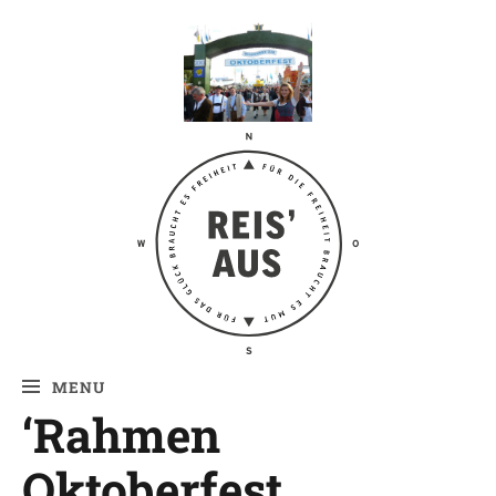
Reis' aus –
Reiseblog
MENU
‘Rahmen
Oktoberfest