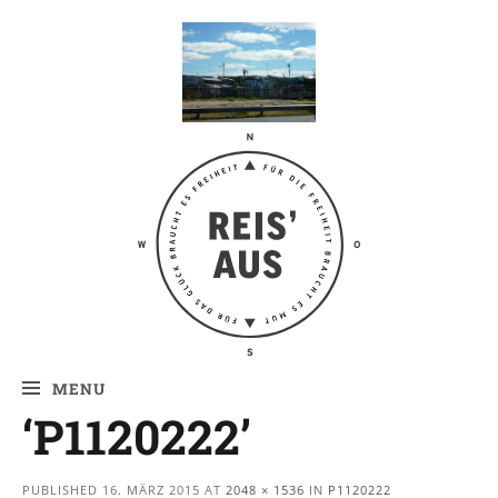
Reis' aus –
Reiseblog
MENU
‘P1120222’
PUBLISHED
16. MÄRZ 2015
AT
2048 × 1536
IN
P1120222