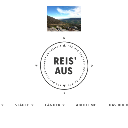
Reis'
aus –
Reiseblog
STÄDTE
LÄNDER
ABOUT ME
DAS BUC