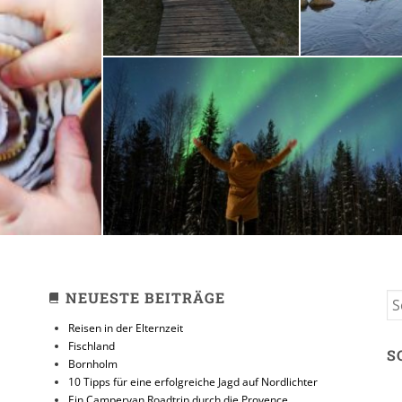
zeit
10 Tipps für eine erfolg
Jagd auf Nordlicht
31. JANUAR 2018
NEUESTE BEITRÄGE
S
FO
Reisen in der Elternzeit
Fischland
S
Bornholm
10 Tipps für eine erfolgreiche Jagd auf Nordlichter
Ein Campervan Roadtrip durch die Provence