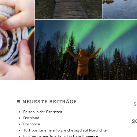
zeit
10 Tipps für eine erfolg
Jagd auf Nordlicht
31. JANUAR 2018
NEUESTE BEITRÄGE
S
FO
Reisen in der Elternzeit
Fischland
S
Bornholm
10 Tipps für eine erfolgreiche Jagd auf Nordlichter
Ein Campervan Roadtrip durch die Provence