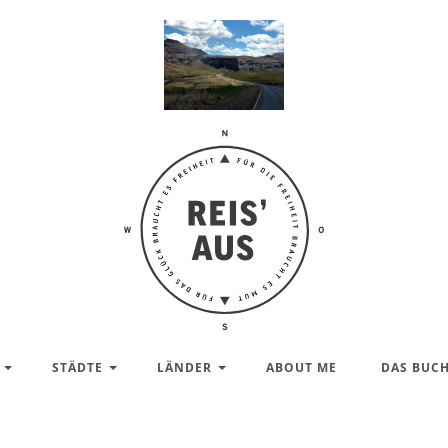
Reis'
aus –
Reiseblog
STÄDTE
LÄNDER
ABOUT ME
DAS BUC