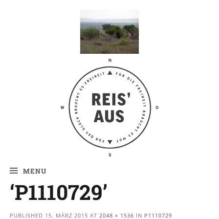
Reis' aus –
Reiseblog
MENU
‘P1110729’
PUBLISHED
15. MÄRZ 2015
AT
2048 × 1536
IN
P1110729