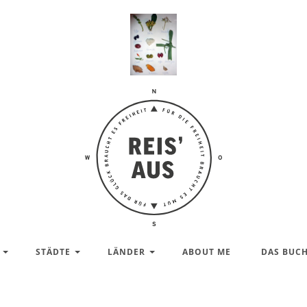
Reis'
aus –
Reiseblog
STÄDTE
LÄNDER
ABOUT ME
DAS BUC