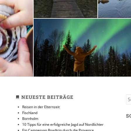
zeit
10 Tipps für eine erfolg
Jagd auf Nordlicht
31. JANUAR 2018
NEUESTE BEITRÄGE
S
FO
Reisen in der Elternzeit
Fischland
S
Bornholm
10 Tipps für eine erfolgreiche Jagd auf Nordlichter
Ein Campervan Roadtrip durch die Provence