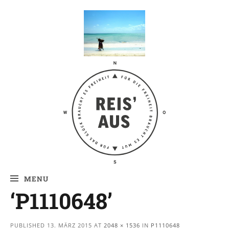
Reis' aus –
Reiseblog
MENU
‘P1110648’
PUBLISHED
13. MÄRZ 2015
AT
2048 × 1536
IN
P1110648