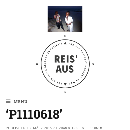
Reis' aus –
Reiseblog
MENU
‘P1110618’
PUBLISHED
13. MÄRZ 2015
AT
2048 × 1536
IN
P1110618