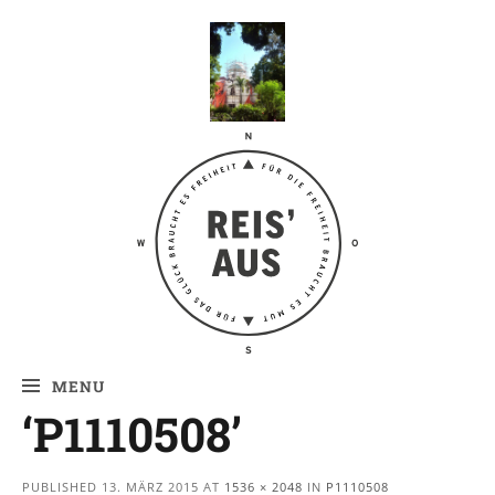
Reis' aus –
Reiseblog
MENU
‘P1110508’
PUBLISHED
13. MÄRZ 2015
AT
1536 × 2048
IN
P1110508