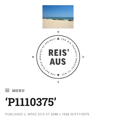
Reis' aus –
Reiseblog
MENU
‘P1110375’
PUBLISHED
2. MÄRZ 2015
AT
2048 × 1536
IN
P1110375