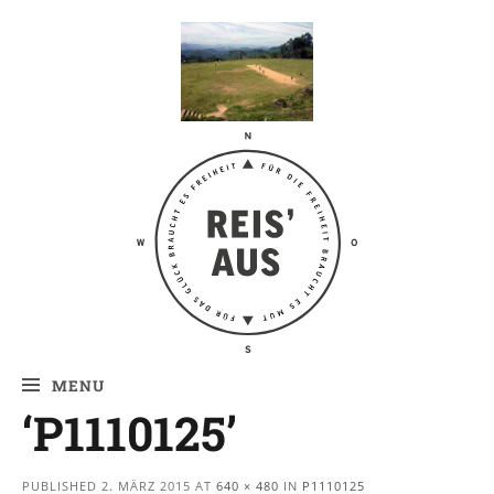
Reis' aus –
Reiseblog
MENU
‘P1110125’
PUBLISHED
2. MÄRZ 2015
AT
640 × 480
IN
P1110125