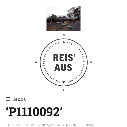
Reis' aus –
Reiseblog
MENU
‘P1110092’
PUBLISHED
2. MÄRZ 2015
AT
640 × 480
IN
P1110092