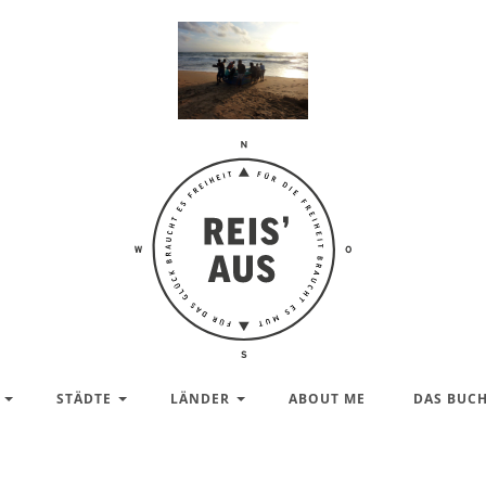
Reis'
aus –
Reiseblog
STÄDTE
LÄNDER
ABOUT ME
DAS BUC