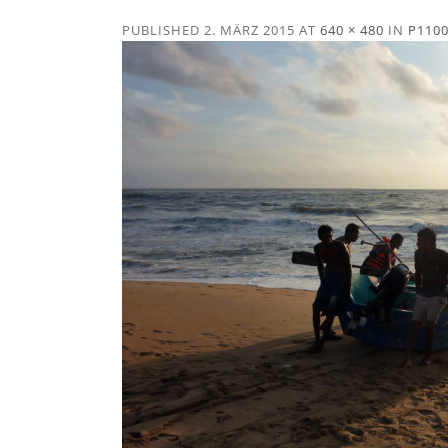
PUBLISHED
2. MÄRZ 2015
AT
640 × 480
IN
P110