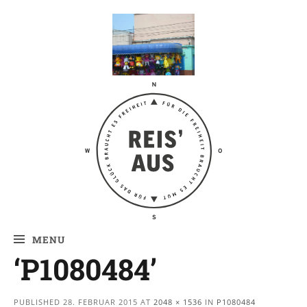
Reis' aus –
Reiseblog
MENU
‘P1080484’
PUBLISHED
28. FEBRUAR 2015
AT
2048 × 1536
IN
P1080484