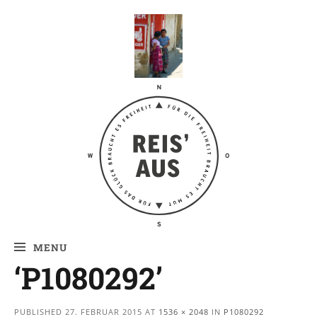
Reis' aus –
Reiseblog
MENU
‘P1080292’
PUBLISHED
27. FEBRUAR 2015
AT
1536 × 2048
IN
P1080292