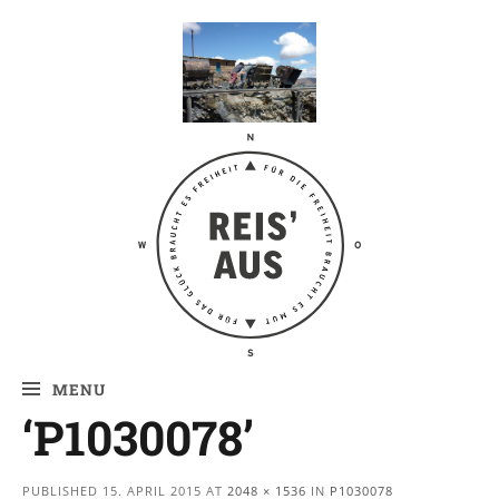
Reis' aus –
Reiseblog
MENU
‘P1030078’
PUBLISHED
15. APRIL 2015
AT
2048 × 1536
IN
P1030078