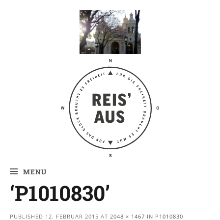
Reis' aus –
Reiseblog
MENU
‘P1010830’
PUBLISHED
12. FEBRUAR 2015
AT
2048 × 1467
IN
P1010830