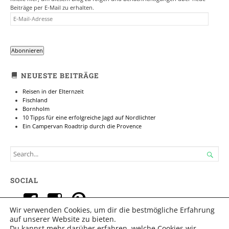
Beiträge per E-Mail zu erhalten.
E-
MAIL-
ADRESSE
Abonnieren
NEUESTE BEITRÄGE
Reisen in der Elternzeit
Fischland
Bornholm
10 Tipps für eine erfolgreiche Jagd auf Nordlichter
Ein Campervan Roadtrip durch die Provence
SEARCH

FOR...
SOCIAL
Profil
Profil
Profil
Wir verwenden Cookies, um dir die bestmögliche Erfahrung
von
von
von
auf unserer Website zu bieten.
Du kannst mehr darüber erfahren, welche Cookies wir
IMPRESSUM
|
DATENSCHUTZ