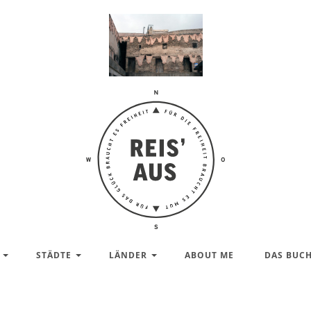
Reis'
aus –
Reiseblog
STÄDTE
LÄNDER
ABOUT ME
DAS BUC