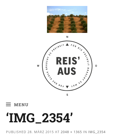
Reis' aus –
Reiseblog
MENU
‘IMG_2354’
PUBLISHED
28. MÄRZ 2015
AT
2048 × 1365
IN
IMG_2354