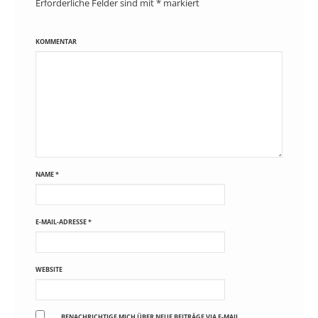
Erforderliche Felder sind mit
*
markiert
KOMMENTAR
NAME
*
E-MAIL-ADRESSE
*
WEBSITE
BENACHRICHTIGE MICH ÜBER NEUE BEITRÄGE VIA E-MAIL.