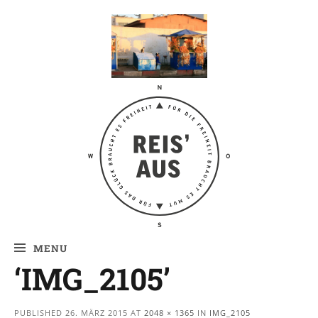
Reis' aus –
Reiseblog
MENU
‘IMG_2105’
PUBLISHED
26. MÄRZ 2015
AT
2048 × 1365
IN
IMG_2105