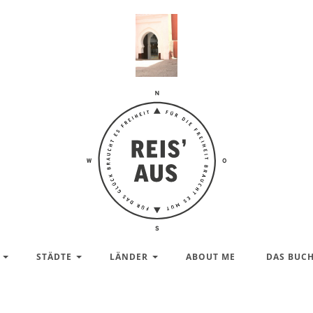
Reis'
aus –
Reiseblog
STÄDTE
LÄNDER
ABOUT ME
DAS BUC