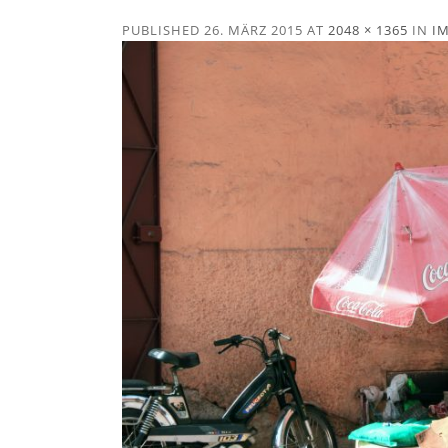
PUBLISHED
26. MÄRZ 2015
AT
2048 × 1365
IN
I