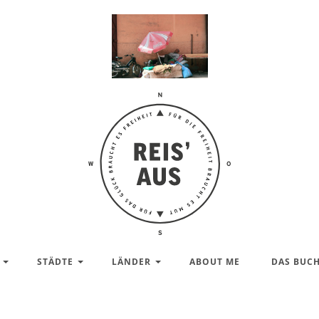
Reis'
aus –
Reiseblog
STÄDTE
LÄNDER
ABOUT ME
DAS BUC