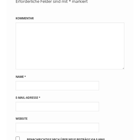
Erforderliche Felder sind mit
*
markiert
KOMMENTAR
NAME
*
E-MAIL-ADRESSE
*
WEBSITE
BENACHRICHTIGE MICH ÜBER NEUE BEITRÄGE VIA E-MAIL.