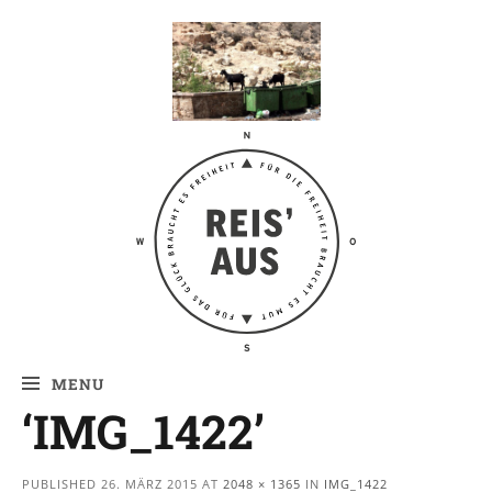
Reis' aus –
Reiseblog
MENU
‘IMG_1422’
PUBLISHED
26. MÄRZ 2015
AT
2048 × 1365
IN
IMG_1422