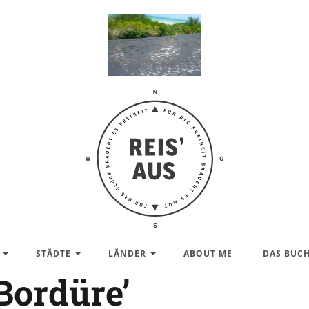
Reis'
aus –
Reiseblog
STÄDTE
LÄNDER
ABOUT ME
DAS BUC
Bordüre’