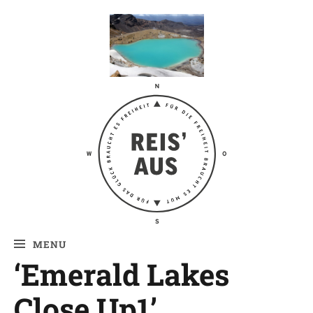
Reis' aus –
Reiseblog
MENU
‘Emerald Lakes
Close Up1’